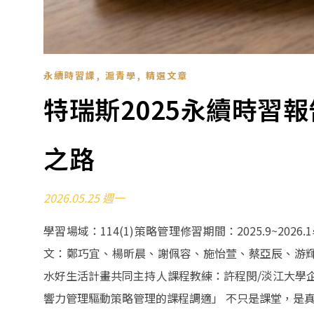
,
,
永續時習課
滬青學
精選文章
特瑞斯2025永續時習
之路
2026.05.25 週一
學習場域：114(1)策略管理修習期間：2025.9~
文：鄭巧宜、楊昕晨、謝佩容、施怡萱、蔡亞辰、游輝
水好生活計畫共同主持人課程教練：許程閔/淡江大學
響力管理驅動策略管理的課程調適」 不只是課堂，是