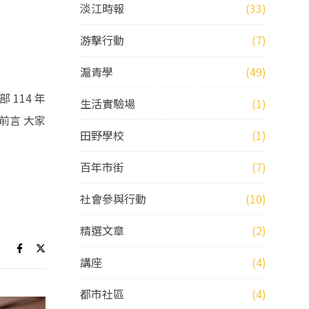
淡江時報
(33)
游擊行動
(7)
滬青學
(49)
114 年
生活實驗場
(1)
前言 大家
田野學校
(1)
百年市街
(7)
社會參與行動
(10)
精選文章
(2)
講座
(4)
都市社區
(4)