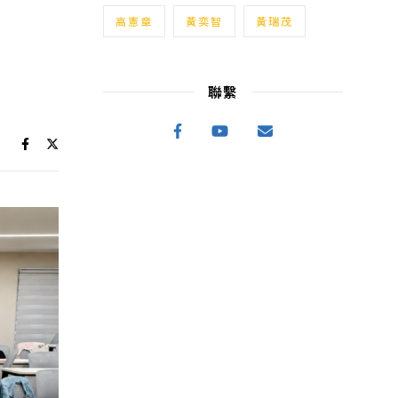
高憲章
黃奕智
黃瑞茂
聯繫