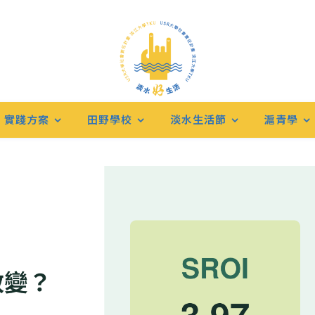
實踐方案
田野學校
淡水生活節
滬青學
永續時習課
,
滬青學
學習的影響力：一門策略管