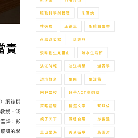
服務科學與管理
朱百鏡
林逸農
正德里
永續報告書
永續時習課
涂敏芬
當責
淡味創生見里山
淡水生活節
淡江時報
淡江構築
滬青學
環境教育
生態
生活節
田野學校
研華ACT夢想家
化）網誌撰
策略管理
精選文章
蔡以倫
系教授、淡
親子天下
課程合展
邱俊達
時習課：影
室聽講的學
里山里海
香草街屋
馬雨沛