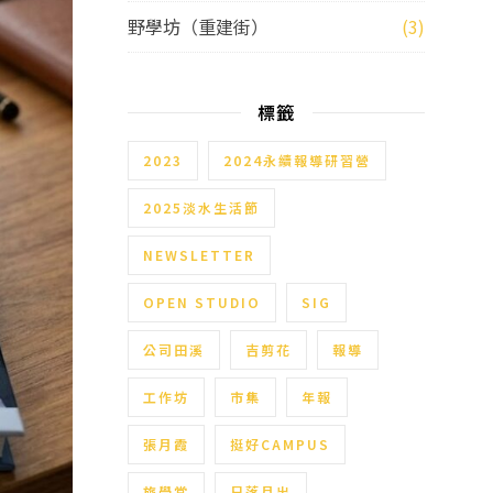
野學坊（重建街）
(3)
標籤
2023
2024永續報導研習營
2025淡水生活節
NEWSLETTER
OPEN STUDIO
SIG
公司田溪
吉剪花
報導
工作坊
市集
年報
張月霞
挺好CAMPUS
旅學堂
日落月出