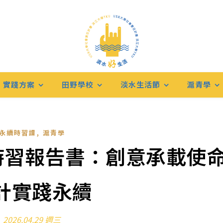
實踐方案
田野學校
淡水生活節
滬青學
,
永續時習課
滬青學
續時習報告書：創意承載使
計實踐永續
2026.04.29 週三