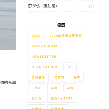
野學坊（重建街）
(3)
標籤
2023
2024永續報導研習營
2025淡水生活節
NEWSLETTER
OPEN STUDIO
SIG
公司田溪
吉剪花
報導
4週的永續
工作坊
市集
年報
張月霞
挺好CAMPUS
旅學堂
日落月出