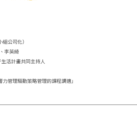
小組公司化）
、李英綺
好生活計畫共同主持人
影響力管理驅動策略管理的課程調適」