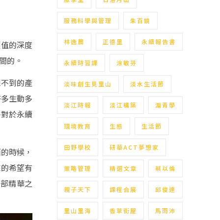
服務科學與管理
朱百鏡
林逸農
正德里
永續報告書
價值的深度
間的。
永續時習課
涂敏芬
想不到的產
淡味創生見里山
淡水生活節
許多生動多
淡江時報
淡江構築
滬青學
多對於永續
環境教育
生態
生活節
田野學校
研華ACT夢想家
面的時候，
來的希望有
策略管理
精選文章
蔡以倫
外部精華之
親子天下
課程合展
邱俊達
里山里海
香草街屋
馬雨沛