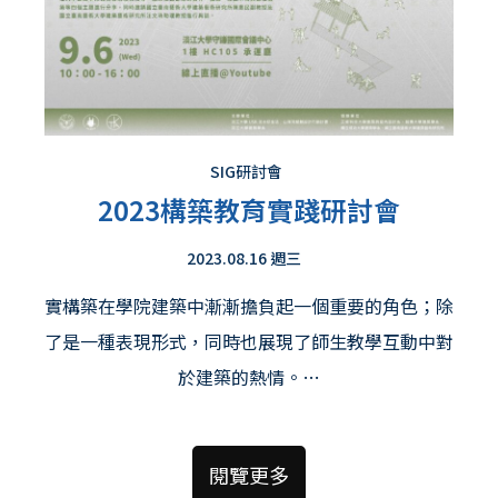
SIG研討會
2023構築教育實踐研討會
2023.08.16 週三
實構築在學院建築中漸漸擔負起⼀個重要的⾓⾊；除
了是⼀種表現形式，同時也展現了師⽣教學互動中對
於建築的熱情。…
閱覽更多