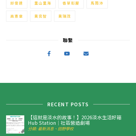
邱俊達
里山里海
香草街屋
馬雨沛
高憲章
黃奕智
黃瑞茂
聯繫
RECENT POSTS
【這就是淡水的故事！】2026淡水生活好箱
Hub Station｜社區營造劇場
分類: 最新消息、田野學校