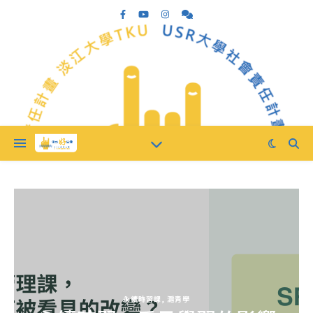
永續時習課
,
滬青學