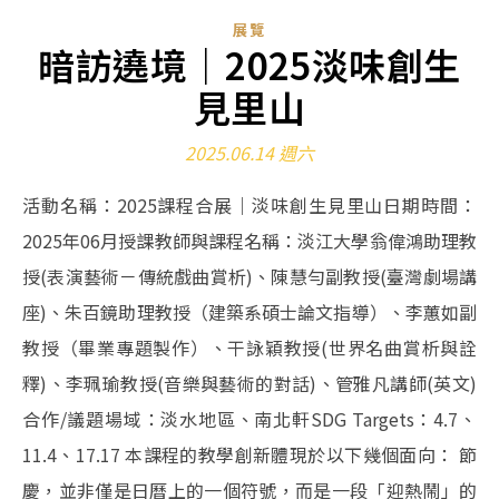
展覽
暗訪遶境｜2025淡味創生
見里山
2025.06.14 週六
活動名稱：2025課程合展｜淡味創生見里山日期時間：
2025年06月授課教師與課程名稱：淡江大學翁偉鴻助理教
授(表演藝術－傳統戲曲賞析)、陳慧勻副教授(臺灣劇場講
座)、朱百鏡助理教授（建築系碩士論文指導）、李蕙如副
教授（畢業專題製作）、干詠穎教授(世界名曲賞析與詮
釋)、李珮瑜教授(音樂與藝術的對話)、管雅凡講師(英文)
合作/議題場域：淡水地區、南北軒SDG Targets：4.7、
11.4、17.17 本課程的教學創新體現於以下幾個面向： 節
慶，並非僅是日曆上的一個符號，而是一段「迎熱鬧」的