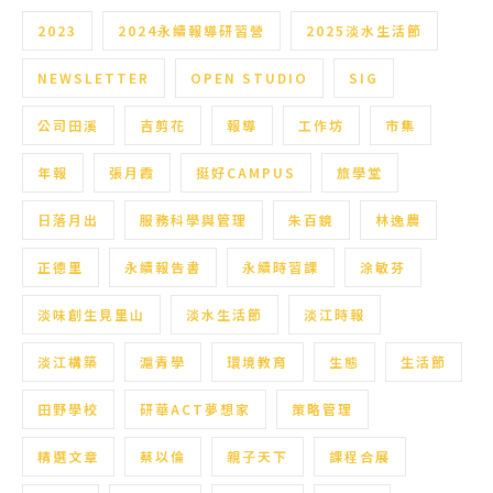
2023
2024永續報導研習營
2025淡水生活節
NEWSLETTER
OPEN STUDIO
SIG
公司田溪
吉剪花
報導
工作坊
市集
年報
張月霞
挺好CAMPUS
旅學堂
日落月出
服務科學與管理
朱百鏡
林逸農
正德里
永續報告書
永續時習課
涂敏芬
淡味創生見里山
淡水生活節
淡江時報
淡江構築
滬青學
環境教育
生態
生活節
田野學校
研華ACT夢想家
策略管理
精選文章
蔡以倫
親子天下
課程合展