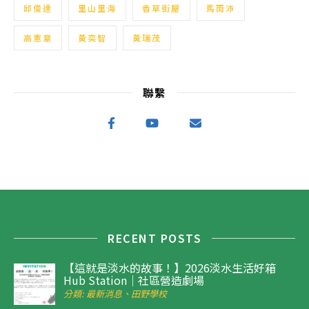
邱俊達
里山里海
香草街屋
馬雨沛
高憲章
黃奕智
黃瑞茂
聯繫
RECENT POSTS
【這就是淡水的故事！】2026淡水生活好箱
Hub Station｜社區營造劇場
分類: 最新消息、田野學校