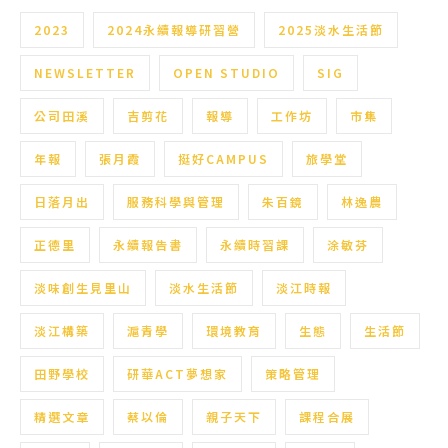
2023
2024永續報導研習營
2025淡水生活節
NEWSLETTER
OPEN STUDIO
SIG
公司田溪
吉剪花
報導
工作坊
市集
年報
張月霞
挺好CAMPUS
旅學堂
日落月出
服務科學與管理
朱百鏡
林逸農
正德里
永續報告書
永續時習課
涂敏芬
淡味創生見里山
淡水生活節
淡江時報
淡江構築
滬青學
環境教育
生態
生活節
田野學校
研華ACT夢想家
策略管理
精選文章
蔡以倫
親子天下
課程合展