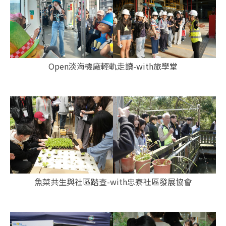
Open淡海機廠輕軌走讀-with旅學堂
魚菜共生與社區踏查-with忠寮社區發展協會