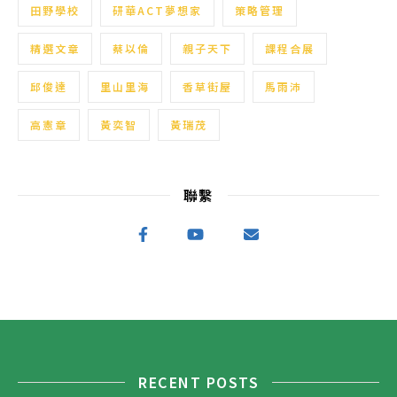
田野學校
研華ACT夢想家
策略管理
精選文章
蔡以倫
親子天下
課程合展
邱俊達
里山里海
香草街屋
馬雨沛
高憲章
黃奕智
黃瑞茂
聯繫
RECENT POSTS