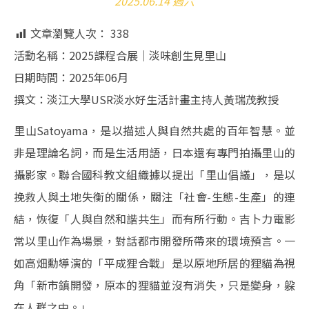
2025.06.14 週六
文章瀏覽人次：
338
活動名稱：2025課程合展｜淡味創生見里山
日期時間：2025年06月
撰文：淡江大學USR淡水好生活計畫主持人黃瑞茂教授
里山Satoyama，是以描述人與自然共處的百年智慧。並
非是理論名詞，而是生活用語，日本還有專門拍攝里山的
攝影家。聯合國科教文組織據以提出「里山倡議」，是以
挽救人與土地失衡的關係，關注「社會-生態-生產」的連
結，恢復「人與自然和諧共生」而有所行動。吉卜力電影
常以里山作為場景，對話都市開發所帶來的環境預言。一
如高畑勳導演的「平成狸合戰」是以原地所居的狸貓為視
角「新市鎮開發，原本的狸貓並沒有消失，只是變身，躱
在人群之中。」