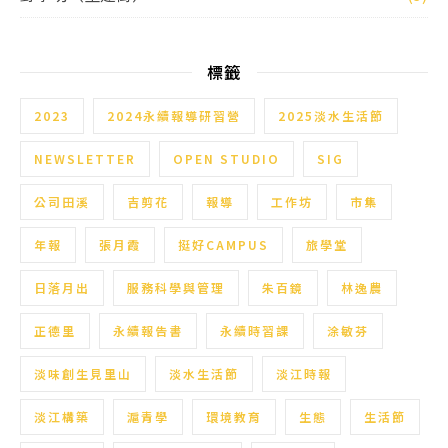
標籤
2023
2024永續報導研習營
2025淡水生活節
NEWSLETTER
OPEN STUDIO
SIG
公司田溪
吉剪花
報導
工作坊
市集
年報
張月霞
挺好CAMPUS
旅學堂
日落月出
服務科學與管理
朱百鏡
林逸農
正德里
永續報告書
永續時習課
涂敏芬
淡味創生見里山
淡水生活節
淡江時報
淡江構築
滬青學
環境教育
生態
生活節