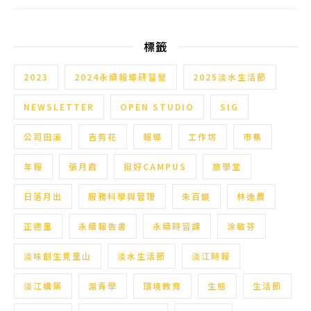
標籤
2023
2024永續報導研習營
2025淡水生活節
NEWSLETTER
OPEN STUDIO
SIG
公司田溪
吉剪花
報導
工作坊
市集
年報
張月霞
挺好CAMPUS
旅學堂
日落月出
服務科學與管理
朱百鏡
林逸農
正德里
永續報告書
永續時習課
涂敏芬
淡味創生見里山
淡水生活節
淡江時報
淡江構築
滬青學
環境教育
生態
生活節