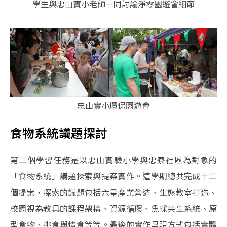
學生與忠山實小老師一同討論淨零園遊會細節
忠山實小環保園遊會
食物系統議題探討
第二個學習任務是以忠山實驗小學與忠寮社區為對象的
「食物系統」議題探索與提案實作。這學期總共完成十二
個提案，探索的議題包括六星產業營造、生態教室打造、
校園視為教具的課程架構、資源循環、魚採共生系統、原
型食物、挑食與惜食等等。最後的實作呈現方式包括實體