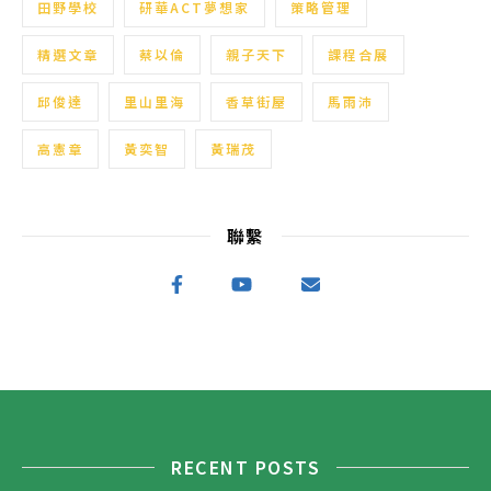
田野學校
研華ACT夢想家
策略管理
精選文章
蔡以倫
親子天下
課程合展
邱俊達
里山里海
香草街屋
馬雨沛
高憲章
黃奕智
黃瑞茂
聯繫
RECENT POSTS