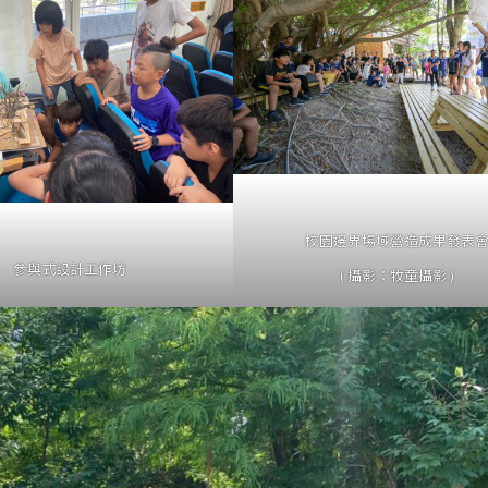
校園邊界場域營造成果發表
參與式設計工作坊
( 攝影：牧童攝影 )