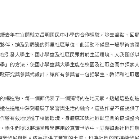
續去年在宜蘭縣立岳明國民中小學的合作經驗，除去盤點、回
夥伴，擴及到周邊的鄰里社區單位。此活動不僅是一場學術實
在引發大學生、國小學童及社區民眾對於生活環境、人我關係
學」的方法，使國小學童與大學生能在校園及社區空間中探索
踐研究與參與式設計，讓所有參與者—包括學生、教師和社區
的構造物，每一個都代表了一個獨特的在地元素。透過這些創
還在過程中深刻體驗了學習與生活的融合。這些作品不僅提供
作營有效地促進了校園環境、身體感知與社區鄰里間的協調整
，學生們得以將課堂所學應用於真實世界中，同時幫助社區理
專業發展與個人成長提供了豐富的土壤，也為社區的可持續發