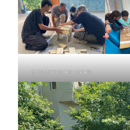
親子蘑菇椅工作坊( 攝影：牧童攝影)