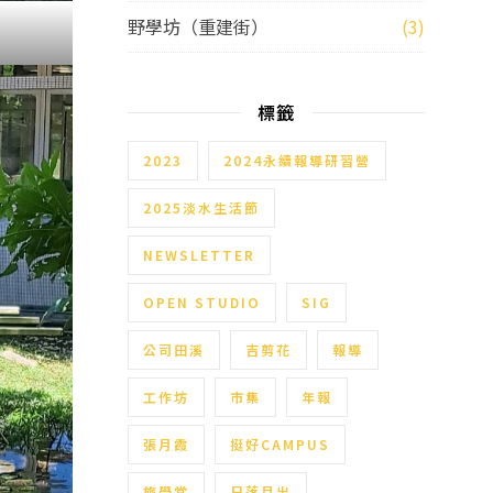
野學坊（重建街）
(3)
標籤
2023
2024永續報導研習營
2025淡水生活節
NEWSLETTER
OPEN STUDIO
SIG
公司田溪
吉剪花
報導
工作坊
市集
年報
張月霞
挺好CAMPUS
旅學堂
日落月出