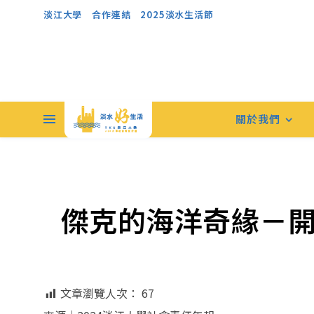
淡江大學
合作連結
2025淡水生活節
關於我們
傑克的海洋奇緣－
文章瀏覽人次：
67