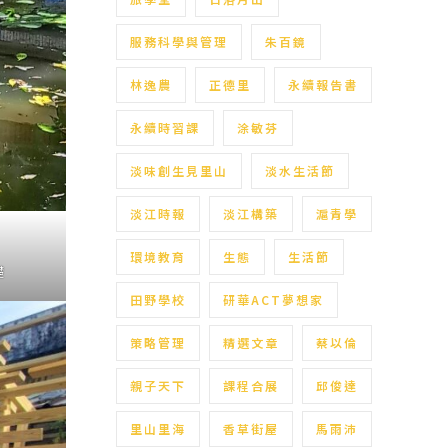
服務科學與管理
朱百鏡
林逸農
正德里
永續報告書
永續時習課
涂敏芬
淡味創生見里山
淡水生活節
淡江時報
淡江構築
滬青學
環境教育
生態
生活節
礎
田野學校
研華ACT夢想家
策略管理
精選文章
蔡以倫
親子天下
課程合展
邱俊達
里山里海
香草街屋
馬雨沛