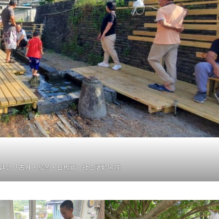
建之「古井・茄苳・石板牆」社區活動場域