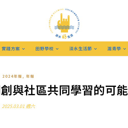
實踐方案
田野學校
淡水生活節
滬青學
,
2024年報
年報
開創與社區共同學習的可
2025.03.01 週六