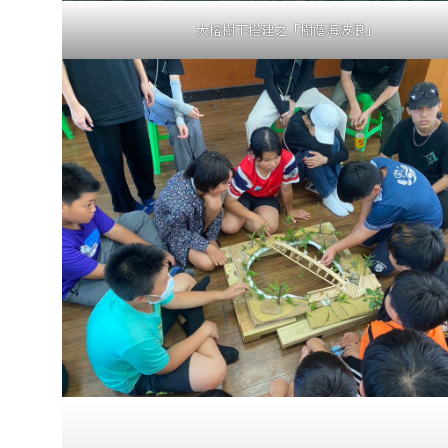
大榕樹下搭建之「樹蔭海波浪」