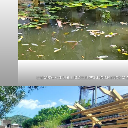
在岳明國中小生態池上搭設生態觀察木構橋樑的構造基