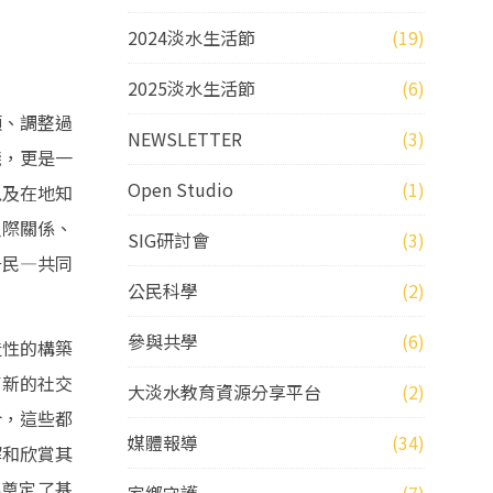
2024淡水生活節
(19)
2025淡水生活節
(6)
顧、調整過
NEWSLETTER
(3)
踐，更是一
Open Studio
(1)
以及在地知
人際關係、
SIG研討會
(3)
居民—共同
公民科學
(2)
參與共學
(6)
造性的構築
了新的社交
大淡水教育資源分享平台
(2)
合，這些都
媒體報導
(34)
解和欣賞其
展奠定了基