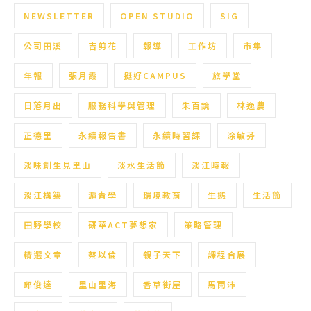
NEWSLETTER
OPEN STUDIO
SIG
公司田溪
吉剪花
報導
工作坊
市集
年報
張月霞
挺好CAMPUS
旅學堂
日落月出
服務科學與管理
朱百鏡
林逸農
正德里
永續報告書
永續時習課
涂敏芬
淡味創生見里山
淡水生活節
淡江時報
淡江構築
滬青學
環境教育
生態
生活節
田野學校
研華ACT夢想家
策略管理
精選文章
蔡以倫
親子天下
課程合展
邱俊達
里山里海
香草街屋
馬雨沛