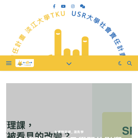
永續時習課
,
滬青學