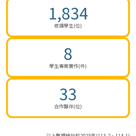
1,834
修課​學生(位)​
8
學生專案​實作(件)
33
合作​夥伴(​位)
以上數據統計於2025年​(​1​13​-2、​11​4​-1)