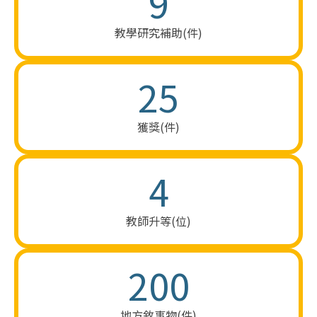
9
教學​研究​補助(件)
25
獲獎(件)
4
教​師升​等​(位)
200
​地方​敘​事物(件)