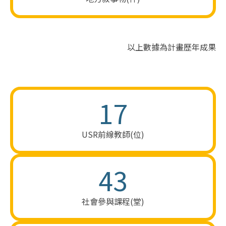
以上數據為計畫歷年成果
17
USR​前​線教​師(位)​
43
社​會參與​課程(堂)