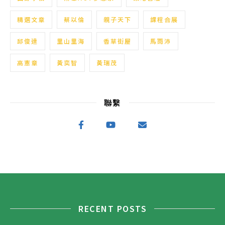
精選文章
蔡以倫
親子天下
課程合展
邱俊達
里山里海
香草街屋
馬雨沛
高憲章
黃奕智
黃瑞茂
聯繫
RECENT POSTS