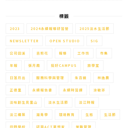
標籤
2023
2024永續報導研習營
2025淡水生活節
NEWSLETTER
OPEN STUDIO
SIG
公司田溪
吉剪花
報導
工作坊
市集
年報
張月霞
挺好CAMPUS
旅學堂
日落月出
服務科學與管理
朱百鏡
林逸農
正德里
永續報告書
永續時習課
涂敏芬
淡味創生見里山
淡水生活節
淡江時報
淡江構築
滬青學
環境教育
生態
生活節
田野學校
研華ACT夢想家
策略管理