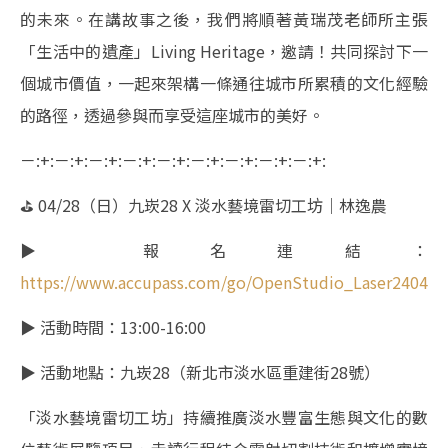
的未來。在講故事之後，我們將順著黃瑞茂老師所主張
「生活中的遺產」Living Heritage，邀請！共同探討下一
個城市價值，一起來架構一條通往城市所累積的文化經驗
的路徑，透過參與而享受這座城市的美好。
－:+:－:+:－:+:－:+:－:+:－:+:－:+:－:+:－:+:
⛳︎ 04/28（日）九崁28 X 淡水藝境雷切工坊｜林逸農
▶︎ 報名連結：
https://www.accupass.com/go/OpenStudio_Laser2404
▶︎ 活動時間：13:00-16:00
▶︎ 活動地點：九崁28（新北市淡水區重建街28號）
「淡水藝境雷切工坊」持續推廣淡水豐富生態與文化的數