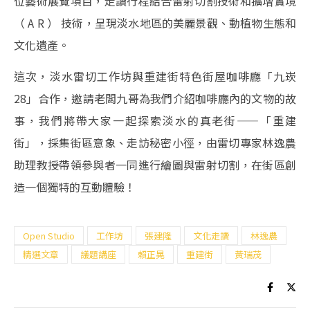
位藝術展覽項目，走讀行程結合雷射切割技術和擴增實境
（ A R ） 技術，呈現淡水地區的美麗景觀、動植物生態和
文化遺產。
這次，​​​​​​​淡水雷切工作坊與重建街特色街屋咖啡廳「九崁
28」合作，邀請老闆九哥為我們介紹咖啡廳內的文物的故
事，我們將帶大家一起探索淡水的真老街——「重建
街」，採集街區意象、走訪秘密小徑，由雷切專家林逸農
助理教授帶領參與者一同進行繪圖與雷射切割，在街區創
造一個獨特的互動體驗！
Open Studio
工作坊
張建隆
文化走讀
林逸農
精選文章
議題講座
賴正晃
重建街
黃瑞茂