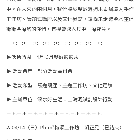
中。在未來的兩個月，我們將於雙數週週末舉辦職人手作
工作坊、議題式講座以及文化參訪，讓尚未走進淡水重建
街街區探詢的你們，有機會深入其中一探究竟。
－:+:－:+:－:+:－:+:－:+:－:+:－:+:－:+:－:+:
▶︎活動時間｜4月-5月雙數週週末
▶︎ 活動費用｜部分活動需付費
▶︎ 活動類型｜議題講座、主題工作坊、文化走讀
▶︎ 主辦單位｜淡水好生活：山海河賦創設計行動
－:+:－:+:－:+:－:+:－:+:－:+:－:+:－:+:－:+:
⛳︎ 04/14（日）Plum³梅酒工作坊｜賴正晃（已結束）