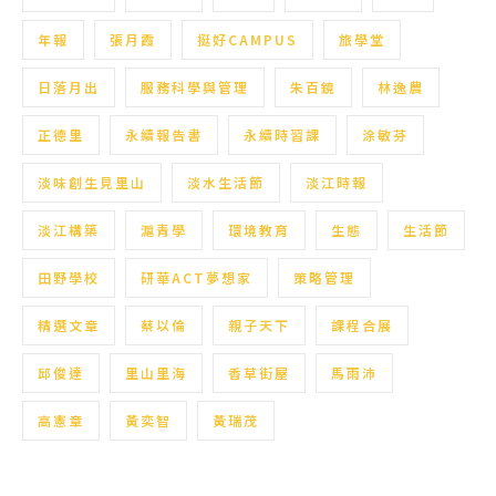
年報
張月霞
挺好CAMPUS
旅學堂
日落月出
服務科學與管理
朱百鏡
林逸農
正德里
永續報告書
永續時習課
涂敏芬
淡味創生見里山
淡水生活節
淡江時報
淡江構築
滬青學
環境教育
生態
生活節
田野學校
研華ACT夢想家
策略管理
精選文章
蔡以倫
親子天下
課程合展
邱俊達
里山里海
香草街屋
馬雨沛
高憲章
黃奕智
黃瑞茂