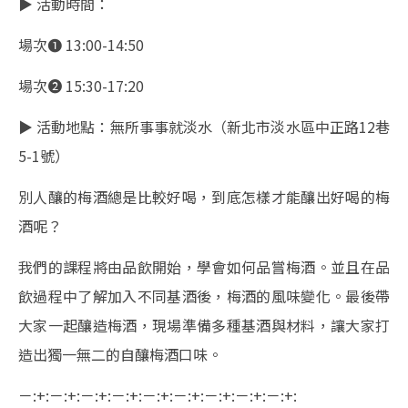
▶︎ 活動時間：
場次❶ 13:00-14:50
場次❷ 15:30-17:20
▶︎ 活動地點：無所事事就淡水（新北市淡水區中正路12巷
5-1號）
別人釀的梅酒總是比較好喝，到底怎樣才能釀出好喝的梅
酒呢？
我們的課程將由品飲開始，學會如何品嘗梅酒。並且在品
飲過程中了解加入不同基酒後，梅酒的風味變化。最後帶
大家一起釀造梅酒，現場準備多種基酒與材料，讓大家打
造出獨一無二的自釀梅酒口味。
－:+:－:+:－:+:－:+:－:+:－:+:－:+:－:+:－:+: