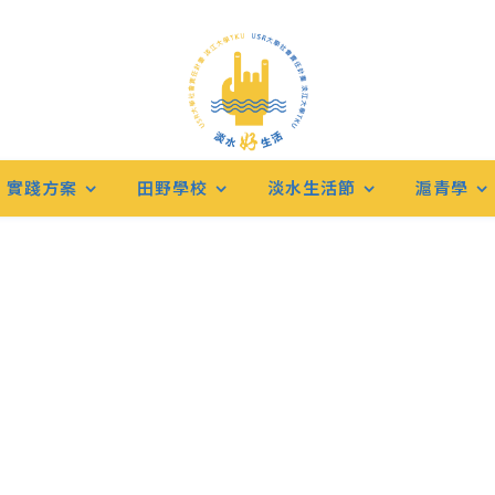
實踐方案
田野學校
淡水生活節
滬青學