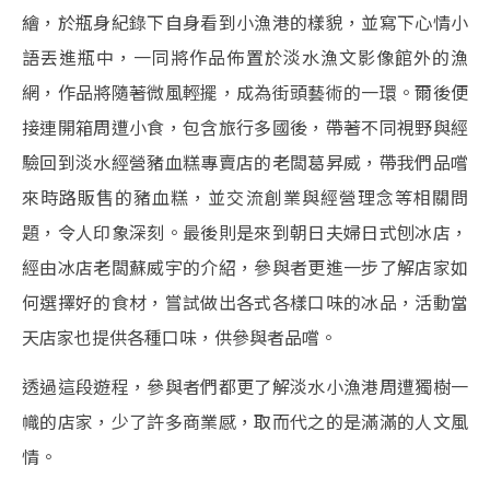
繪，於瓶身紀錄下自身看到小漁港的樣貌，並寫下心情小
語丟進瓶中，一同將作品佈置於淡水漁文影像館外的漁
網，作品將隨著微風輕擺，成為街頭藝術的一環。爾後便
接連開箱周遭小食，包含旅行多國後，帶著不同視野與經
驗回到淡水經營豬血糕專賣店的老闆葛昇威，帶我們品嚐
來時路販售的豬血糕，並交流創業與經營理念等相關問
題，令人印象深刻。最後則是來到朝日夫婦日式刨冰店，
經由冰店老闆蘇威宇的介紹，參與者更進一步了解店家如
何選擇好的食材，嘗試做出各式各樣口味的冰品，活動當
天店家也提供各種口味，供參與者品嚐。
透過這段遊程，參與者們都更了解淡水小漁港周遭獨樹一
幟的店家，少了許多商業感，取而代之的是滿滿的人文風
情。