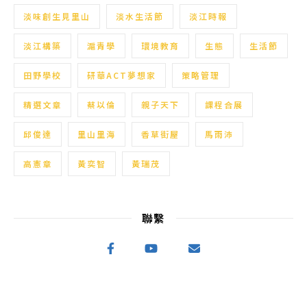
淡味創生見里山
淡水生活節
淡江時報
淡江構築
滬青學
環境教育
生態
生活節
田野學校
研華ACT夢想家
策略管理
精選文章
蔡以倫
親子天下
課程合展
邱俊達
里山里海
香草街屋
馬雨沛
高憲章
黃奕智
黃瑞茂
聯繫