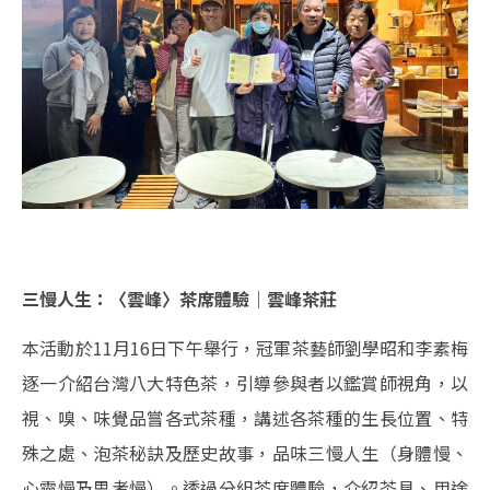
三慢人生：〈雲峰〉茶席體驗｜雲峰茶莊
本活動於11月16日下午舉行，冠軍茶藝師劉學昭和李素梅
逐一介紹台灣八大特色茶，引導參與者以鑑賞師視角，以
視、嗅、味覺品嘗各式茶種，講述各茶種的生長位置、特
殊之處、泡茶秘訣及歷史故事，品味三慢人生（身體慢、
心靈慢及思考慢）。透過分組茶席體驗，介紹茶具、用途