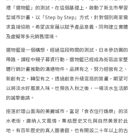
禮「選物籃」的測試。在這個基礎上，啟動了新北市學習
型城市計畫，以「Step by Step」方式，針對個別商家需
求直接協助。希望店家藉以賦予產品意義，同時建立實體
及虛擬等多元銷售環境。
選物籃是一個構想，經過這段時間的測試，日本參訪團的
帶路，課程中親子募資行動，選物籃已經成為街區店家整
體行銷計畫推動的溝通物件，品牌有之、努力經營有之、
新創有之，轉型有之，透過創意升級混搭的策畫，期望可
以將淡水好風景入味。也預告入秋之後，一場淡水生活節
的誠摯邀請。
座落於環山面海的美麗城市，富足「食衣住行娛樂」的淡
水老街，廣納人文風情，集結歷史文化與自然美景於此
地。有百年歷史的真人圖書館，也有開設二十年以上的古