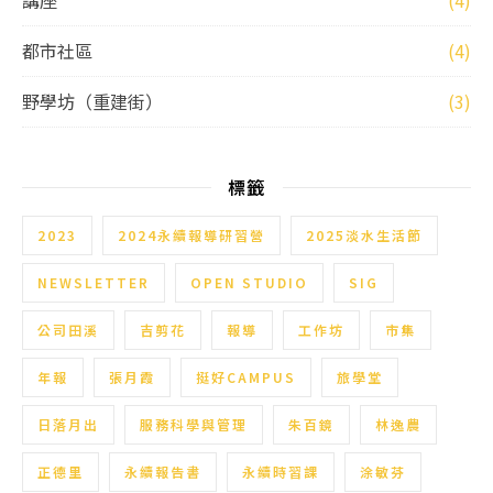
講座
(4)
都市社區
(4)
野學坊（重建街）
(3)
標籤
2023
2024永續報導研習營
2025淡水生活節
NEWSLETTER
OPEN STUDIO
SIG
公司田溪
吉剪花
報導
工作坊
市集
年報
張月霞
挺好CAMPUS
旅學堂
日落月出
服務科學與管理
朱百鏡
林逸農
正德里
永續報告書
永續時習課
涂敏芬