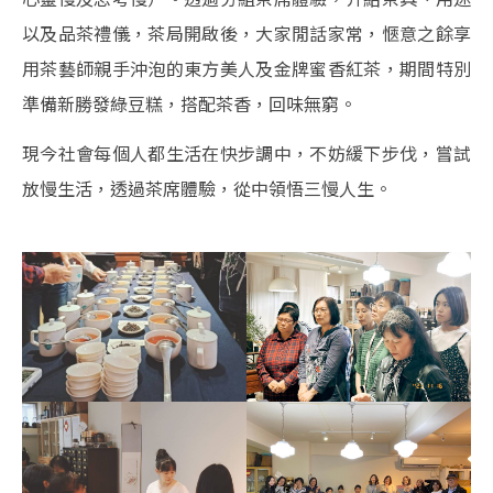
以及品茶禮儀，茶局開啟後，大家閒話家常，愜意之餘享
用茶藝師親手沖泡的東方美人及金牌蜜香紅茶，期間特別
準備新勝發綠豆糕，搭配茶香，回味無窮。
現今社會每個人都生活在快步調中，不妨緩下步伐，嘗試
放慢生活，透過茶席體驗，從中領悟三慢人生。