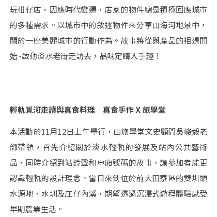
玩柑仔店，因應時代變遷，店家的物件總是積極回應城市
的多種需求。以城市中的敘述物件來分享山海河地景中，
關於一座美麗城市的行動作為。故事將從與產品的相遇開
始~啟動淡水老街走訪去，品味定睛入手趣！
輕軌覓河走讀與真食料理｜真食手作 X 旅學堂
本活動於11月12日上午舉行，由旅學堂文史顧問吳峻毅老
師帶領，首先介紹關於淡水輕軌的發展及站內公共藝術
品，同時介紹到站鈴聲和車廂號碼的故事，讓參加者能更
認識輕軌的設計理念。當日來到位於前大田寮區的雙圳頭
水源地、水圳及庄仔內溪，期望透過沉浸式遊程體驗感受
早期農業生活。