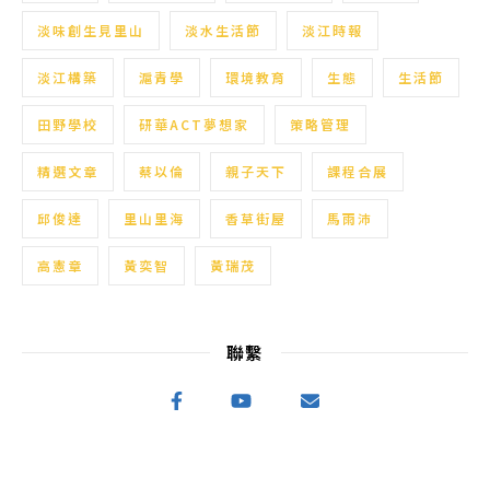
淡味創生見里山
淡水生活節
淡江時報
淡江構築
滬青學
環境教育
生態
生活節
田野學校
研華ACT夢想家
策略管理
精選文章
蔡以倫
親子天下
課程合展
邱俊達
里山里海
香草街屋
馬雨沛
高憲章
黃奕智
黃瑞茂
聯繫