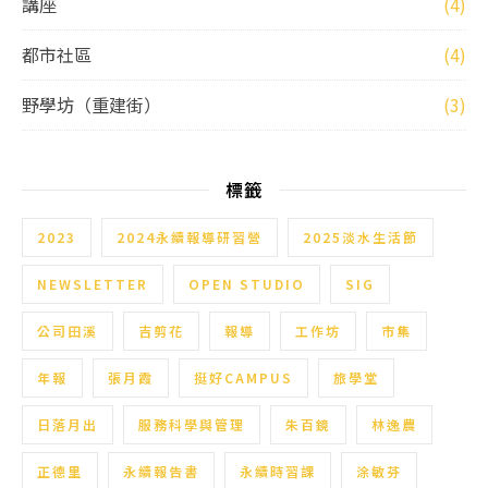
講座
(4)
都市社區
(4)
野學坊（重建街）
(3)
標籤
2023
2024永續報導研習營
2025淡水生活節
NEWSLETTER
OPEN STUDIO
SIG
公司田溪
吉剪花
報導
工作坊
市集
年報
張月霞
挺好CAMPUS
旅學堂
日落月出
服務科學與管理
朱百鏡
林逸農
正德里
永續報告書
永續時習課
涂敏芬