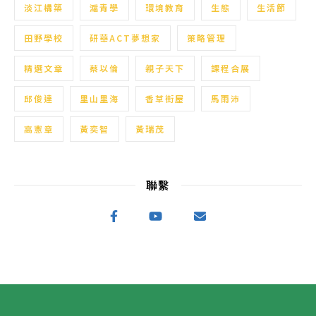
淡江構築
滬青學
環境教育
生態
生活節
田野學校
研華ACT夢想家
策略管理
精選文章
蔡以倫
親子天下
課程合展
邱俊達
里山里海
香草街屋
馬雨沛
高憲章
黃奕智
黃瑞茂
聯繫