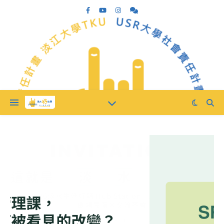
最新消息
永續時習課
,
田野學校
,
滬青學