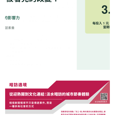
【這就是淡水的故事！】2026
永續時習，看見學習的影響
力：一門策略管理課如何創造
淡水生活好箱 Hub Station｜
3.97倍的當期社會價值？
社區營造劇場
2026.07.24 週五
2026.07.23 週四