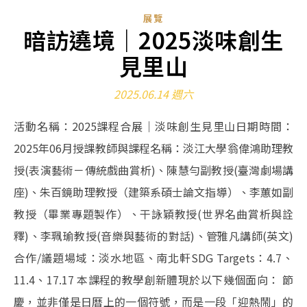
展覽
暗訪遶境｜2025淡味創生
見里山
2025.06.14 週六
活動名稱：2025課程合展｜淡味創生見里山日期時間：
2025年06月授課教師與課程名稱：淡江大學翁偉鴻助理教
授(表演藝術－傳統戲曲賞析)、陳慧勻副教授(臺灣劇場講
座)、朱百鏡助理教授（建築系碩士論文指導）、李蕙如副
教授（畢業專題製作）、干詠穎教授(世界名曲賞析與詮
釋)、李珮瑜教授(音樂與藝術的對話)、管雅凡講師(英文)
合作/議題場域：淡水地區、南北軒SDG Targets：4.7、
11.4、17.17 本課程的教學創新體現於以下幾個面向： 節
慶，並非僅是日曆上的一個符號，而是一段「迎熱鬧」的