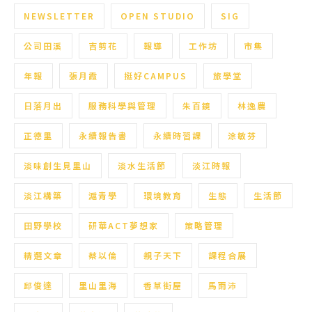
NEWSLETTER
OPEN STUDIO
SIG
公司田溪
吉剪花
報導
工作坊
市集
年報
張月霞
挺好CAMPUS
旅學堂
日落月出
服務科學與管理
朱百鏡
林逸農
正德里
永續報告書
永續時習課
涂敏芬
淡味創生見里山
淡水生活節
淡江時報
淡江構築
滬青學
環境教育
生態
生活節
田野學校
研華ACT夢想家
策略管理
精選文章
蔡以倫
親子天下
課程合展
邱俊達
里山里海
香草街屋
馬雨沛