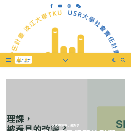
永續時習課
,
滬青學