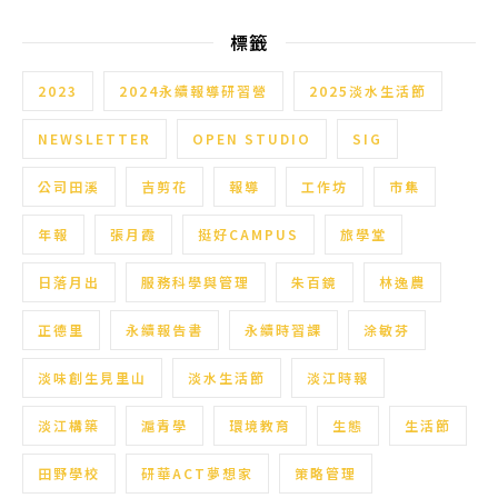
標籤
2023
2024永續報導研習營
2025淡水生活節
NEWSLETTER
OPEN STUDIO
SIG
公司田溪
吉剪花
報導
工作坊
市集
年報
張月霞
挺好CAMPUS
旅學堂
日落月出
服務科學與管理
朱百鏡
林逸農
正德里
永續報告書
永續時習課
涂敏芬
淡味創生見里山
淡水生活節
淡江時報
淡江構築
滬青學
環境教育
生態
生活節
田野學校
研華ACT夢想家
策略管理