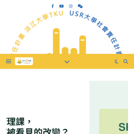
最新消息
永續時習課
,
田野學校
,
滬青學