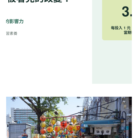
【這就是淡水的故事！】2026
永續時習，看見學習的影響
力：一門策略管理課如何創造
淡水生活好箱 Hub Station｜
3.97倍的當期社會價值？
社區營造劇場
2026.07.24 週五
2026.07.23 週四