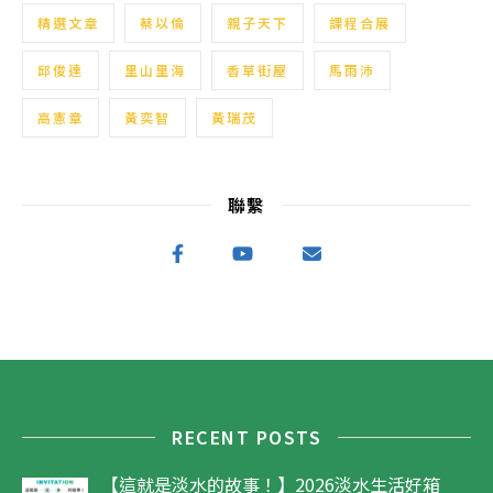
精選文章
蔡以倫
親子天下
課程合展
邱俊達
里山里海
香草街屋
馬雨沛
高憲章
黃奕智
黃瑞茂
聯繫
RECENT POSTS
【這就是淡水的故事！】2026淡水生活好箱