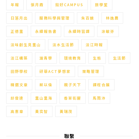
年報
張月霞
挺好CAMPUS
旅學堂
日落月出
服務科學與管理
朱百鏡
林逸農
正德里
永續報告書
永續時習課
涂敏芬
淡味創生見里山
淡水生活節
淡江時報
淡江構築
滬青學
環境教育
生態
生活節
田野學校
研華ACT夢想家
策略管理
精選文章
蔡以倫
親子天下
課程合展
邱俊達
里山里海
香草街屋
馬雨沛
高憲章
黃奕智
黃瑞茂
聯繫