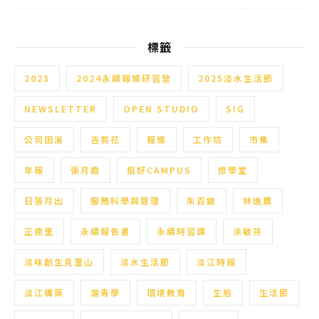
標籤
2023
2024永續報導研習營
2025淡水生活節
NEWSLETTER
OPEN STUDIO
SIG
公司田溪
吉剪花
報導
工作坊
市集
年報
張月霞
挺好CAMPUS
旅學堂
日落月出
服務科學與管理
朱百鏡
林逸農
正德里
永續報告書
永續時習課
涂敏芬
淡味創生見里山
淡水生活節
淡江時報
淡江構築
滬青學
環境教育
生態
生活節