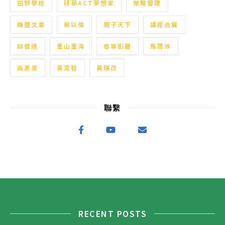
田野學校
研華ACT夢想家
策略管理
精選文章
蔡以倫
親子天下
課程合展
邱俊達
里山里海
香草街屋
馬雨沛
高憲章
黃奕智
黃瑞茂
聯繫
RECENT POSTS