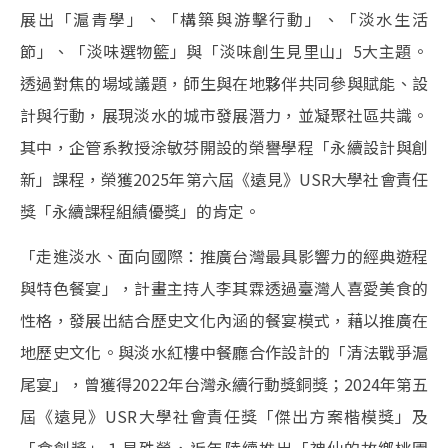
展出「滬青學」、「構築與游擊行動」、「淡水生活
節」、「淡味選物籃」與「淡味創生見里山」5大主題。
透過對焦的場域議題，師生與在地夥伴共同參與賦能、設
計與行動，展現淡水的城市發展潛力，並凝聚社區共識。
其中，企管系教授涂敏芬開設的榮譽學程「永續設計與創
新」課程，榮獲2025年第六屆《遠見》USR大學社會責任
獎「永續課程組績優獎」的肯定。
「走進淡水、面向國際：推廣台灣最具影響力的經典遊程
與特色餐宴」，計畫主持人李其霖透過臺灣人喜愛美食的
性格，發展出結合歷史文化內涵的餐宴模式，藉以推廣在
地歷史文化。與淡水紅樓中餐廳合作設計的「清法戰爭滬
尾宴」，曾獲得2022年台灣永續行動獎銅獎；2024年第五
屆《遠見》USR大學社會責任獎「傑出方案楷模獎」及