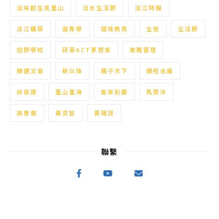
淡味創生見里山
淡水生活節
淡江時報
淡江構築
滬青學
環境教育
生態
生活節
田野學校
研華ACT夢想家
策略管理
精選文章
蔡以倫
親子天下
課程合展
邱俊達
里山里海
香草街屋
馬雨沛
高憲章
黃奕智
黃瑞茂
聯繫