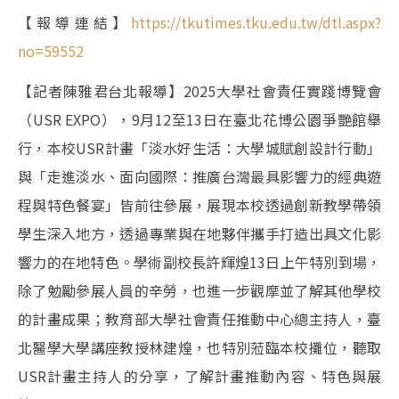
【報導連結】
https://tkutimes.tku.edu.tw/dtl.aspx?
no=59552
【記者陳雅君台北報導】2025大學社會責任實踐博覽會
（USR EXPO），9月12至13日在臺北花博公園爭艷館舉
行，本校USR計畫「淡水好生活：大學城賦創設計行動」
與「走進淡水、面向國際：推廣台灣最具影響力的經典遊
程與特色餐宴」皆前往參展，展現本校透過創新教學帶領
學生深入地方，透過專業與在地夥伴攜手打造出具文化影
響力的在地特色。學術副校長許輝煌13日上午特別到場，
除了勉勵參展人員的辛勞，也進一步觀摩並了解其他學校
的計畫成果；教育部大學社會責任推動中心總主持人，臺
北醫學大學講座教授林建煌，也特別蒞臨本校攤位，聽取
USR計畫主持人的分享，了解計畫推動內容、特色與展