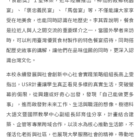
「食創獎」１星殊榮，近年陸續推出「神仙的故鄉桃園
宴」、「褒忠義民宴」、「馬偕宴」等，不僅能讓大家享
受在地美食，也能同時認識在地歷史。李其霖說明，餐食
是拉近人與人之間交流的重要媒介之一，當國外學者來訪
時，可以利用臺灣優質食材製作的特色餐宴招待，同時搭
配歷史故事的講解，讓他們在品味佳餚的同時，更深入認
識台灣文化。
本校永續發展與社會創新中心社會實踐策略組組長高上雯
指出，USR計畫讓學生真正看見多樣的真實生活，突破螢
幕的侷限，從興趣或好奇心出發，發現「自己能做更多
事」，進而啟發對未來工作、生活與職涯的想像。樹德科
大語文暨國際教學中心副組長邱育佳分享，計畫結合建
築、企管等專業跨域合作，以淡水為核心推動生活節，不
僅活化老街與社區，也展現大學服務社會的精神，帶動地