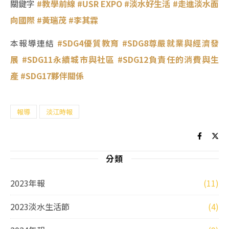
關鍵字
#教學前線
#USR EXPO
#淡水好生活
#走進淡水面
向國際
#黃瑞茂
#李其霖
本報導連結
#SDG4優質教育
#SDG8尊嚴就業與經濟發
展
#SDG11永續城市與社區
#SDG12負責任的消費與生
產
#SDG17夥伴關係
報導
淡江時報
分類
2023年報
(11)
2023淡水生活節
(4)