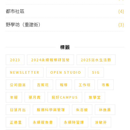
都市社區
(4)
野學坊（重建街）
(3)
標籤
2023
2024永續報導研習營
2025淡水生活節
NEWSLETTER
OPEN STUDIO
SIG
公司田溪
吉剪花
報導
工作坊
市集
年報
張月霞
挺好CAMPUS
旅學堂
日落月出
服務科學與管理
朱百鏡
林逸農
正德里
永續報告書
永續時習課
涂敏芬