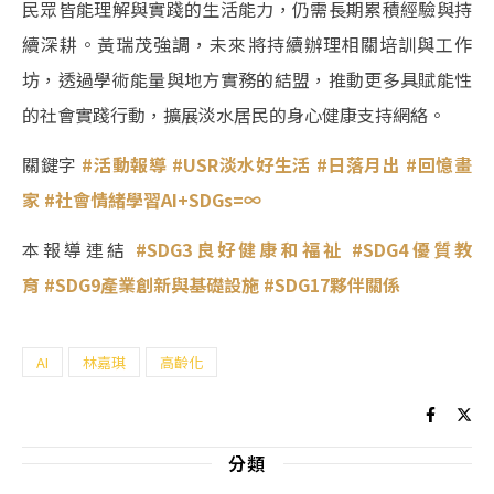
民眾皆能理解與實踐的生活能力，仍需長期累積經驗與持
續深耕。黃瑞茂強調，未來將持續辦理相關培訓與工作
坊，透過學術能量與地方實務的結盟，推動更多具賦能性
的社會實踐行動，擴展淡水居民的身心健康支持網絡。
關鍵字
#活動報導
#USR淡水好生活
#日落月出
#回憶畫
家
#社會情緒學習AI+SDGs=∞
本報導連結
#SDG3良好健康和福祉
#SDG4優質教
育
#SDG9產業創新與基礎設施
#SDG17夥伴關係
AI
林嘉琪
高齡化
分類