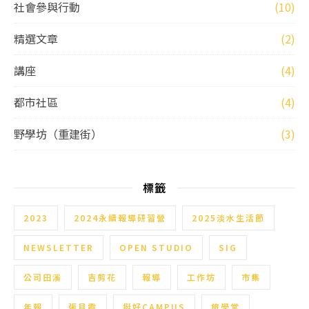
社會參與行動
(10)
精選文章
(2)
講座
(4)
都市社區
(4)
野學坊（重建街）
(3)
標籤
2023
2024永續報導研習營
2025淡水生活節
NEWSLETTER
OPEN STUDIO
SIG
公司田溪
吉剪花
報導
工作坊
市集
年報
張月霞
挺好CAMPUS
旅學堂