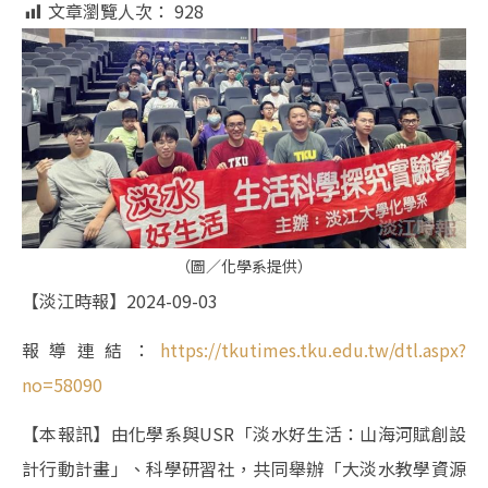
文章瀏覽人次：
928
（圖／化學系提供）
【淡江時報】2024-09-03
報導連結：
https://tkutimes.tku.edu.tw/dtl.aspx?
no=58090
【本報訊】由化學系與USR「淡水好生活：山海河賦創設
計行動計畫」、科學研習社，共同舉辦「大淡水教學資源