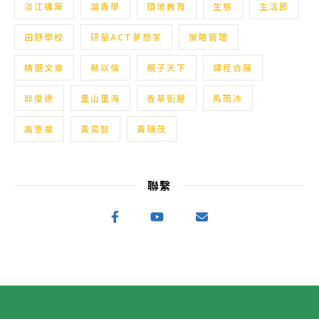
淡江構築
滬青學
環境教育
生態
生活節
田野學校
研華ACT夢想家
策略管理
精選文章
蔡以倫
親子天下
課程合展
邱俊達
里山里海
香草街屋
馬雨沛
高憲章
黃奕智
黃瑞茂
聯繫