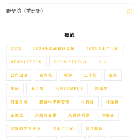
野學坊（重建街）
(3)
標籤
2023
2024永續報導研習營
2025淡水生活節
NEWSLETTER
OPEN STUDIO
SIG
公司田溪
吉剪花
報導
工作坊
市集
年報
張月霞
挺好CAMPUS
旅學堂
日落月出
服務科學與管理
朱百鏡
林逸農
正德里
永續報告書
永續時習課
涂敏芬
淡味創生見里山
淡水生活節
淡江時報