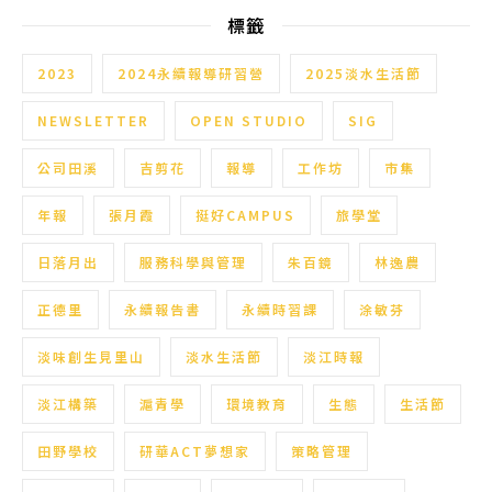
標籤
2023
2024永續報導研習營
2025淡水生活節
NEWSLETTER
OPEN STUDIO
SIG
公司田溪
吉剪花
報導
工作坊
市集
年報
張月霞
挺好CAMPUS
旅學堂
日落月出
服務科學與管理
朱百鏡
林逸農
正德里
永續報告書
永續時習課
涂敏芬
淡味創生見里山
淡水生活節
淡江時報
淡江構築
滬青學
環境教育
生態
生活節
田野學校
研華ACT夢想家
策略管理