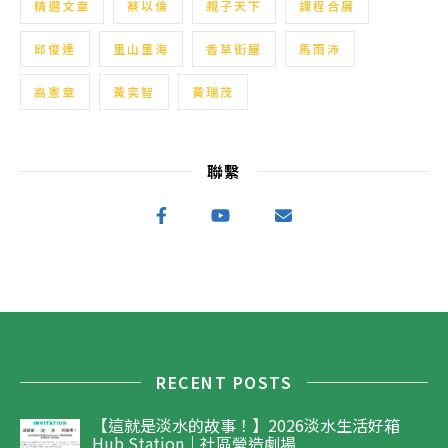
精選文章
蔡以倫
親子天下
課程合展
邱俊達
里山里海
香草街屋
馬雨沛
高憲章
黃奕智
黃瑞茂
聯繫
RECENT POSTS
【這就是淡水的故事！】2026淡水生活好箱
Hub Station｜社區營造劇場