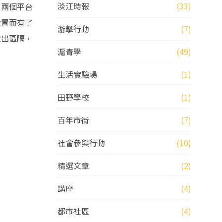
淡江時報
(33)
。兩個平台
設置而有了
游擊行動
(7)
做出區隔，
滬青學
(49)
生活實驗場
(1)
田野學校
(1)
百年市街
(7)
社會參與行動
(10)
精選文章
(2)
講座
(4)
都市社區
(4)