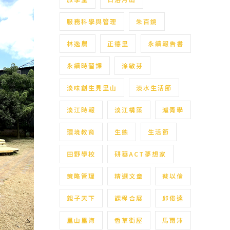
服務科學與管理
朱百鏡
林逸農
正德里
永續報告書
永續時習課
涂敏芬
淡味創生見里山
淡水生活節
淡江時報
淡江構築
滬青學
環境教育
生態
生活節
田野學校
研華ACT夢想家
策略管理
精選文章
蔡以倫
親子天下
課程合展
邱俊達
里山里海
香草街屋
馬雨沛