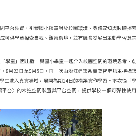
間平台裝置，引發國小孩童對於校園環境、身體感知與肢體探
成可供學童探索自我、觀察環境，並有機會發展出主動學習意
式從「學童」面出發，與國小學童一起介入校園空間的環境思考，
假，8月23日至9月5日，再一次由淡江建築系黃奕智老師主持構
學生進入真實場域，展開為期14日的構築實作學習。本次從「
場平台〉的木造空間裝置與平台空間，提供學校一個可彈性使