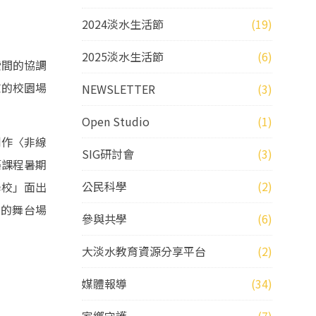
2024淡水生活節
(19)
2025淡水生活節
(6)
索間的協調
志的校園場
NEWSLETTER
(3)
Open Studio
(1)
創作〈非線
SIG研討會
(3)
築課程暑期
公民科學
(2)
學校」面出
用的舞台場
參與共學
(6)
大淡水教育資源分享平台
(2)
媒體報導
(34)