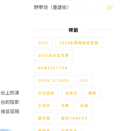
野學坊（重建街）
(3)
標籤
2023
2024永續報導研習營
2025淡水生活節
NEWSLETTER
OPEN STUDIO
SIG
舞台上的演
公司田溪
吉剪花
報導
平台的陰影
工作坊
市集
年報
串接並區隔
張月霞
挺好CAMPUS
旅學堂
日落月出