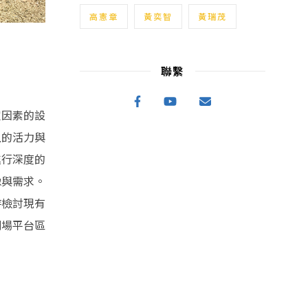
高憲章
黃奕智
黃瑞茂
聯繫
定因素的設
上的活力與
進行深度的
像與需求。
時檢討現有
劇場平台區