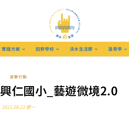
實踐方案
田野學校
淡水生活節
滬青學
游擊行動
X興仁國小_藝遊微境2.0
2021.08.23 週一